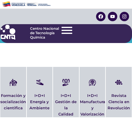
Ir
Centro Nacional
de Tecnología
al
F
Y
I
Química
contenido
a
o
n
c
u
s
e
t
t
Centro Nacional
b
u
a
de Tecnología
ORTE GENERAL DE ACTIVIDADES
- Socializac
o
b
g
Química
o
e
r
k
a
m
Formación y
I+D+I
I+D+I
I+D+I
Revista
socialización
Energía y
Gestión de
Manufactura
Ciencia en
cientifica
Ambiente
la
y
Revolución
Calidad
Valorización