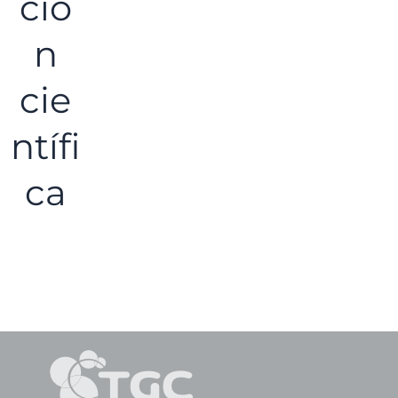
n
cie
ntífi
ca