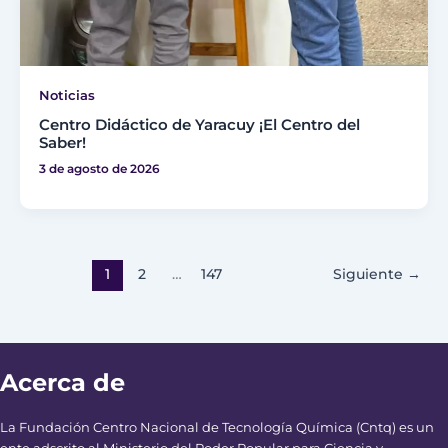
Noticias
Centro Didáctico de Yaracuy ¡El Centro del
Saber!
3 de agosto de 2026
1
2
…
147
Siguiente
→
Acerca de
La Fundación Centro Nacional de Tecnología Química (Cntq) es un
ente adscrito al Ministerio del Poder Popular para Ciencia y