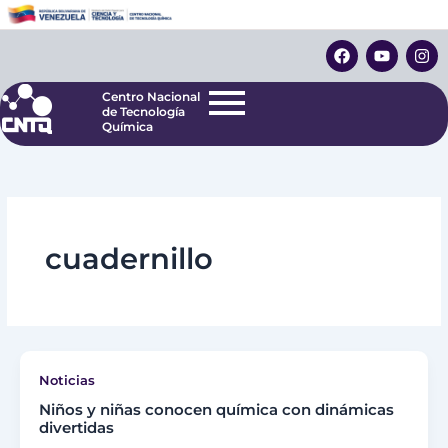
Ir
Centro Nacional
de Tecnología
al
F
Y
I
Química
contenido
a
o
n
c
u
s
e
t
t
Centro Nacional
b
u
a
de Tecnología
o
b
g
Química
o
e
r
k
a
m
cuadernillo
Noticias
Niños y niñas conocen química con dinámicas
divertidas