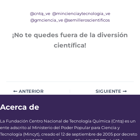
@cntq_ve
@mincienciaytecnologia_ve
@gmciencia_ve
@semilleroscientificos
¡No te quedes fuera de la diversión
científica!
ANTERIOR
SIGUIENTE
Acerca de
La Fundación Centro Nacional de Tecnología Química (Cntq) es un
ente adscrito al Ministerio del Poder Popular para Ciencia y
Tecnología (Mincyt), creado el 12 de septiembre de 2005 por decreto