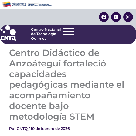
Ir
Centro Nacional
de Tecnología
al
F
Y
I
Química
contenido
a
o
n
c
u
s
e
t
t
Centro Nacional
b
u
a
de Tecnología
o
b
g
Química
o
e
r
k
a
Centro Didáctico de
m
Anzoátegui fortaleció
capacidades
pedagógicas mediante el
acompañamiento
docente bajo
metodología STEM
Por
CNTQ
/
10 de febrero de 2026