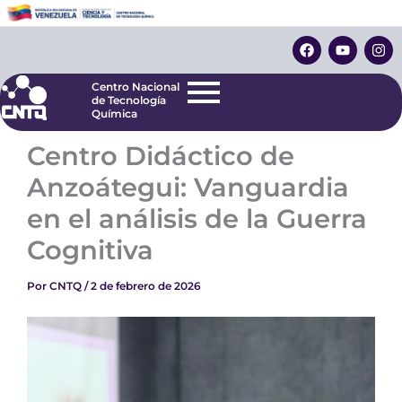
Ir
Centro Nacional
de Tecnología
al
F
Y
I
Química
contenido
a
o
n
c
u
s
e
t
t
Centro Nacional
b
u
a
de Tecnología
o
b
g
Química
o
e
r
k
a
Centro Didáctico de
m
Anzoátegui: Vanguardia
en el análisis de la Guerra
Cognitiva
Por
CNTQ
/
2 de febrero de 2026