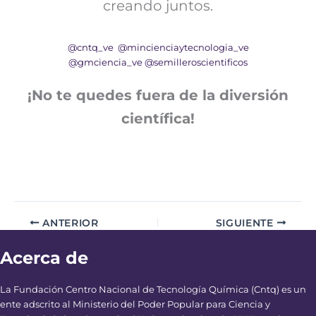
creando juntos.
@cntq_ve
@mincienciaytecnologia_ve
@gmciencia_ve
@semilleroscientificos
¡No te quedes fuera de la diversión
científica!
ANTERIOR
SIGUIENTE
Acerca de
La Fundación Centro Nacional de Tecnología Química (Cntq) es un
ente adscrito al Ministerio del Poder Popular para Ciencia y