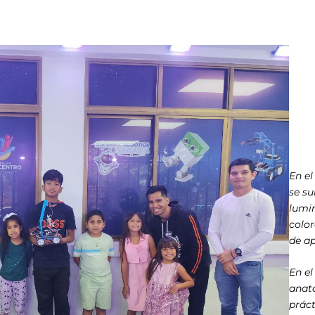
En el
se s
lumin
color
de ap
En el
anat
práct