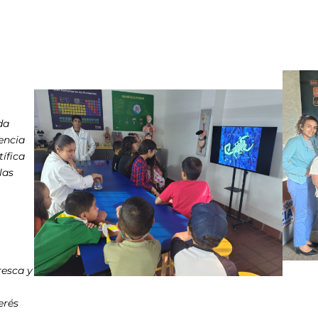
da
iencia
ífica
las
resca y
erés