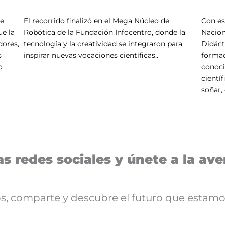
de
El recorrido finalizó en el Mega Núcleo de
Con es
ue la
Robótica de la Fundación Infocentro, donde la
Nacion
dores,
tecnología y la creatividad se integraron para
Didáct
s
inspirar nuevas vocaciones científicas..
formac
o
conoci
cientí
soñar,
s redes sociales y únete a la aven
nos, comparte y descubre el futuro que estamo