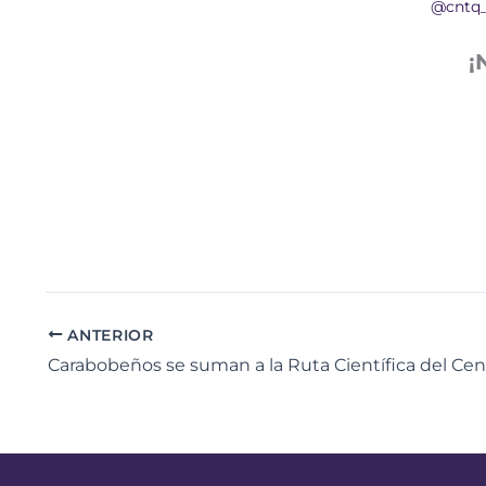
@cntq
¡
ANTERIOR