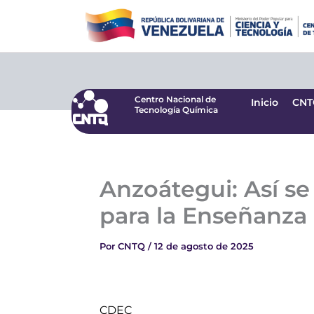
Ir
Centro Nacional de
Inicio
CNT
Tecnología Química
al
contenido
Centro Nacional de
Inicio
CNT
Tecnología Química
Anzoátegui: Así se 
para la Enseñanza 
Por
CNTQ
/
12 de agosto de 2025
CDEC