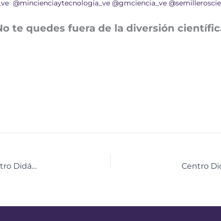
_ve
@mincienciaytecnologia_ve
@gmciencia_ve
@semilleroscie
No te quedes fuera de la diversión científic
Carabobeños se suman a la Ruta Científica del Centro Didáctico para la Enseñanza de las Ciencias