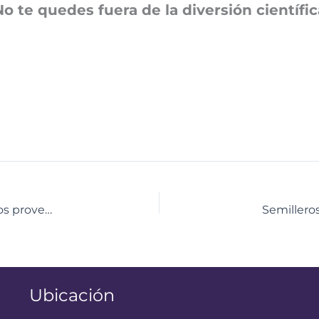
No te quedes fuera de la diversión científic
Venezuela recibe 40 toneladas de insumos médicos provenientes de Brasil que garantizan atención a pacientes renales
Ubicación