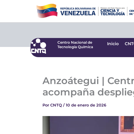
Ir
Centro Nacional de
Inicio
CNT
Tecnología Química
al
contenido
Centro Nacional de
Inicio
CNT
Tecnología Química
Anzoátegui | Centr
acompaña desplieg
Por
CNTQ
/
10 de enero de 2026