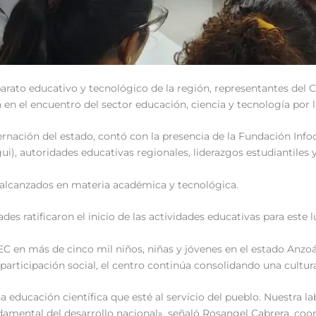
parato educativo y tecnológico de la región, representantes del 
en el encuentro del sector educación, ciencia y tecnología por l
ernación del estado, contó con la presencia de la Fundación Info
i), autoridades educativas regionales, liderazgos estudiantiles y
s alcanzados en materia académica y tecnológica.
es ratificaron el inicio de las actividades educativas para este l
C en más de cinco mil niños, niñas y jóvenes en el estado Anzoáte
participación social, el centro continúa consolidando una cultu
ucación científica que esté al servicio del pueblo. Nuestra lab
amental del desarrollo nacional», señaló Rosangel Cabrera, coo