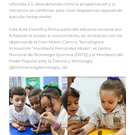
Ultimate 2.0, descubriendo cómo la programación y la
mecánica se combinan para crear dispositivos capaces de
ejecutar tareas reales.
‎‎Esta Ruta Científica forma parte del esfuerzo nacional por
fortalecer el acceso al conocimiento, en alineación con los
objetivos de la Gran Misión Ciencia, Tecnología e
Innovación “Humberto Fernández Morán”, el Centro
Nacional de Tecnología Química (CNTQ) y el Ministerio del
Poder Popular para la Ciencia y Tecnología
(@mincienciaytecnologia_ve)