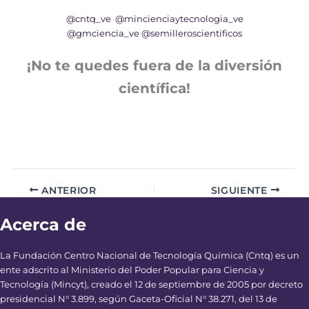
@cntq_ve
@mincienciaytecnologia_ve
@gmciencia_ve
@semilleroscientificos
¡No te quedes fuera de la diversión
científica!
ANTERIOR
SIGUIENTE
Acerca de
La Fundación Centro Nacional de Tecnología Química (Cntq) es un
ente adscrito al Ministerio del Poder Popular para Ciencia y
Tecnología (Mincyt), creado el 12 de septiembre de 2005 por decreto
presidencial N° 3.899, según Gaceta-Oficial N° 38.271, del 13 de