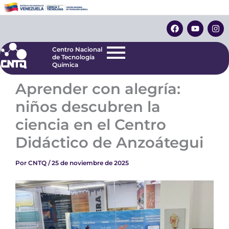
Ir
Centro Nacional
de Tecnología
al
F
Y
I
Química
contenido
a
o
n
c
u
s
e
t
t
Centro Nacional
b
u
a
de Tecnología
o
b
g
Química
o
e
r
k
a
Aprender con alegría:
m
niños descubren la
ciencia en el Centro
Didáctico de Anzoátegui
Por
CNTQ
/
25 de noviembre de 2025