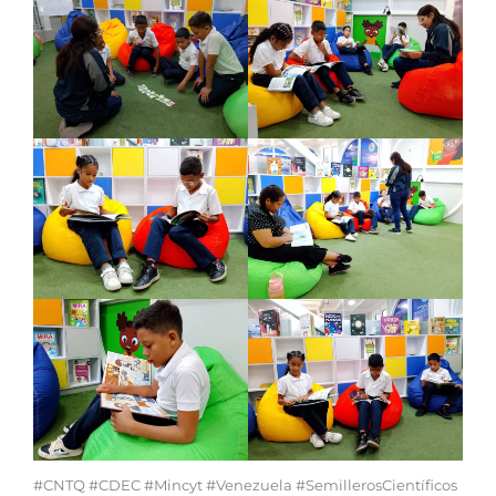
#CNTQ #CDEC #Mincyt #Venezuela #SemillerosCientíficos