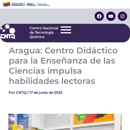
Ir
Centro Nacional
de Tecnología
al
F
Y
I
Química
contenido
a
o
n
c
u
s
e
t
t
Centro Nacional
b
u
a
de Tecnología
o
b
g
Química
o
e
r
k
a
Aragua: Centro Didáctico
m
para la Enseñanza de las
Ciencias impulsa
habilidades lectoras
Por
CNTQ
/
17 de junio de 2025