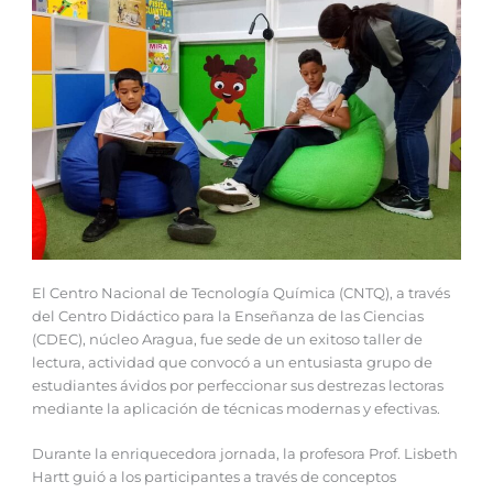
El Centro Nacional de Tecnología Química (CNTQ), a través
del Centro Didáctico para la Enseñanza de las Ciencias
(CDEC), núcleo Aragua, fue sede de un exitoso taller de
lectura, actividad que convocó a un entusiasta grupo de
estudiantes ávidos por perfeccionar sus destrezas lectoras
mediante la aplicación de técnicas modernas y efectivas.
Durante la enriquecedora jornada, la profesora Prof. Lisbeth
Hartt guió a los participantes a través de conceptos