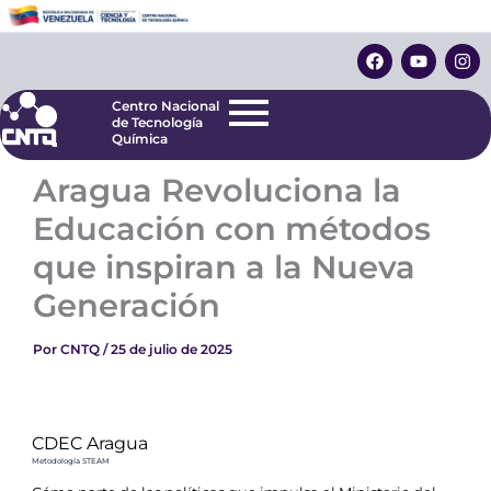
Ir
Centro Nacional
de Tecnología
al
F
Y
I
Química
contenido
a
o
n
c
u
s
e
t
t
Centro Nacional
b
u
a
de Tecnología
o
b
g
Química
o
e
r
k
a
Aragua Revoluciona la
m
Educación con métodos
que inspiran a la Nueva
Generación
Por
CNTQ
/
25 de julio de 2025
CDEC Aragua
Metodología STEAM