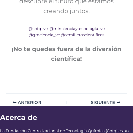
descubre el futuro que estamos
creando juntos.
@cntq_ve
@mincienciaytecnologia_ve
@gmciencia_ve
@semilleroscientificos
¡No te quedes fuera de la diversión
científica!
ANTERIOR
SIGUIENTE
Acerca de
La Fundación Centro Nacional de Tecnología Química (Cntq) es un