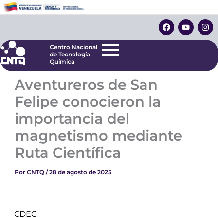
Ir
Centro Nacional
de Tecnología
al
F
Y
I
Química
contenido
a
o
n
c
u
s
e
t
t
Centro Nacional
b
u
a
de Tecnología
o
b
g
Química
o
e
r
k
a
Aventureros de San
m
Felipe conocieron la
importancia del
magnetismo mediante
Ruta Científica
Por
CNTQ
/
28 de agosto de 2025
CDEC