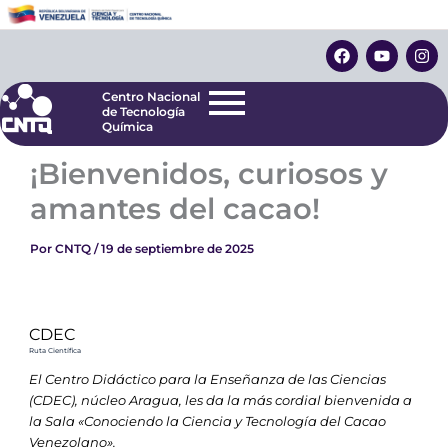
Ir
Centro Nacional
de Tecnología
al
F
Y
I
Química
contenido
a
o
n
c
u
s
e
t
t
Centro Nacional
b
u
a
de Tecnología
o
b
g
Química
o
e
r
k
a
¡Bienvenidos, curiosos y
m
amantes del cacao!
Por
CNTQ
/
19 de septiembre de 2025
CDEC
Ruta Científica
El Centro Didáctico para la Enseñanza de las Ciencias
(CDEC), núcleo Aragua, les da la más cordial bienvenida a
la Sala «Conociendo la Ciencia y Tecnología del Cacao
Venezolano».