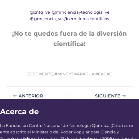
@cntq_ve
@mincienciaytecnologia_ve
@gmciencia_ve
@semilleroscientificos
¡No te quedes fuera de la diversión
científica!
CDEC #CNTQ #MINCYT #ARAGUA #CACAO
ANTERIOR
SIGUIENTE
Acerca de
La Fundación Centro Nacional de Tecnología Química (Cntq) es un
ente adscrito al Ministerio del Poder Popular para Ciencia y
Tecnología (Mincyt), creado el 12 de septiembre de 2005 por decreto