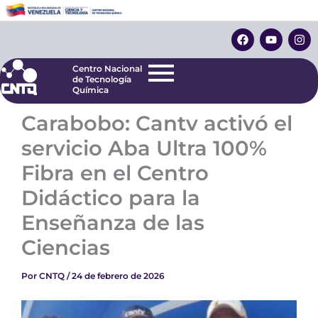
Ir
Centro Nacional
de Tecnología
al
F
Y
I
Química
contenido
a
o
n
c
u
s
e
t
t
Centro Nacional
b
u
a
de Tecnología
o
b
g
Química
o
e
r
k
a
Carabobo: Cantv activó el
m
servicio Aba Ultra 100%
Fibra en el Centro
Didáctico para la
Enseñanza de las
Ciencias
Por
CNTQ
/
24 de febrero de 2026