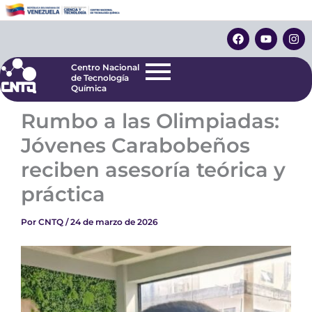
Ir
Centro Nacional
de Tecnología
al
F
Y
I
Química
contenido
a
o
n
c
u
s
e
t
t
Centro Nacional
b
u
a
de Tecnología
o
b
g
Química
o
e
r
k
a
Rumbo a las Olimpiadas:
m
Jóvenes Carabobeños
reciben asesoría teórica y
práctica
Por
CNTQ
/
24 de marzo de 2026