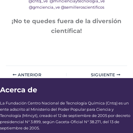
@cntq_ve
@mincienciaytecnologia_ve
@gmciencia_ve
@semilleroscientificos
¡No te quedes fuera de la diversión
científica!
ANTERIOR
SIGUIENTE
Acerca de
La Fundación Centro Nacional de Tecnología Química (Cntq) es un
ente adscrito al Ministerio del Poder Popular para Ciencia y
Tecnología (Mincyt), creado el 12 de septiembre de 2005 por decreto
presidencial N° 3.899, según Gaceta-Oficial N° 38.271, del 13 de
septiembre de 2005.