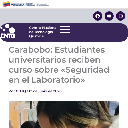
Ir
Centro Nacional
de Tecnología
al
F
Y
I
Química
contenido
a
o
n
c
u
s
e
t
t
Centro Nacional
b
u
a
de Tecnología
o
b
g
Química
o
e
r
k
a
Carabobo: Estudiantes
m
universitarios reciben
curso sobre «Seguridad
en el Laboratorio»
Por
CNTQ
/
12 de junio de 2026