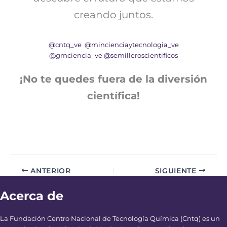
creando juntos.
@cntq_ve
@mincienciaytecnologia_ve
@gmciencia_ve
@semilleroscientificos
¡No te quedes fuera de la diversión
científica!
ANTERIOR
SIGUIENTE
Acerca de
La Fundación Centro Nacional de Tecnología Química (Cntq) es un