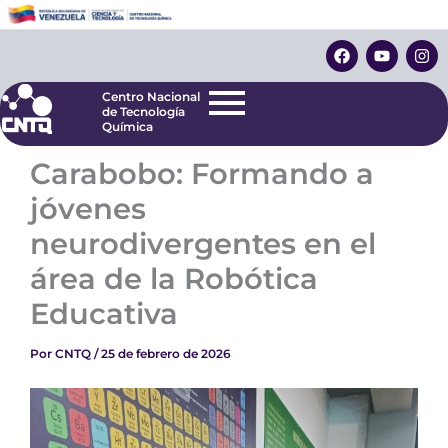
Ir
Centro Nacional
de Tecnología
al
F
Y
I
Química
contenido
a
o
n
c
u
s
e
t
t
Centro Nacional
b
u
a
de Tecnología
o
b
g
Química
o
e
r
k
a
Carabobo: Formando a
m
jóvenes
neurodivergentes en el
área de la Robótica
Educativa
Por
CNTQ
/
25 de febrero de 2026