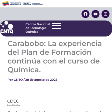
Ir
Centro Nacional
de Tecnología
al
F
Y
I
Química
contenido
a
o
n
c
u
s
e
t
t
Centro Nacional
b
u
a
de Tecnología
o
b
g
Química
o
e
r
k
a
Carabobo: La experiencia
m
del Plan de Formación
continúa con el curso de
Química.
Por
CNTQ
/
28 de agosto de 2025
CDEC
Ruta Científica