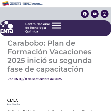
Ir
Centro Nacional
de Tecnología
al
F
Y
I
Química
contenido
a
o
n
c
u
s
e
t
t
Centro Nacional
b
u
a
de Tecnología
o
b
g
Química
o
e
r
k
a
Carabobo: Plan de
m
Formación Vacaciones
2025 inició su segunda
fase de capacitación
Por
CNTQ
/
8 de septiembre de 2025
CDEC
Ruta Científica