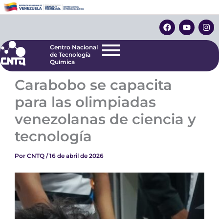
Ir
Centro Nacional
de Tecnología
al
F
Y
I
Química
contenido
a
o
n
c
u
s
e
t
t
Centro Nacional
b
u
a
de Tecnología
o
b
g
Química
o
e
r
k
a
Carabobo se capacita
m
para las olimpiadas
venezolanas de ciencia y
tecnología
Por
CNTQ
/
16 de abril de 2026