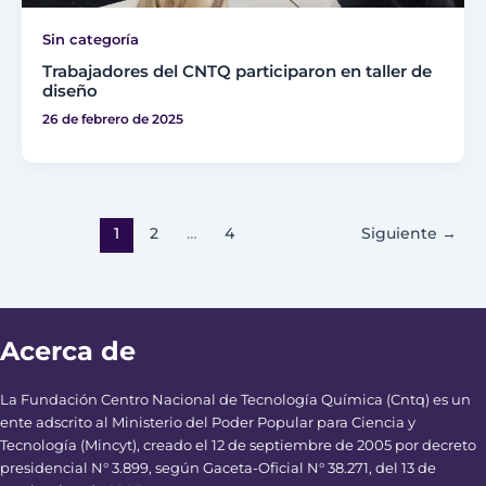
Sin categoría
Trabajadores del CNTQ participaron en taller de
diseño
26 de febrero de 2025
1
2
…
4
Siguiente
→
Acerca de
La Fundación Centro Nacional de Tecnología Química (Cntq) es un
ente adscrito al Ministerio del Poder Popular para Ciencia y
Tecnología (Mincyt), creado el 12 de septiembre de 2005 por decreto
presidencial N° 3.899, según Gaceta-Oficial N° 38.271, del 13 de