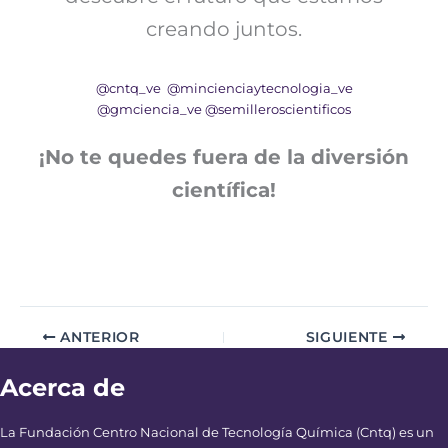
creando juntos.
@cntq_ve
@mincienciaytecnologia_ve
@gmciencia_ve
@semilleroscientificos
¡No te quedes fuera de la diversión
científica!
ANTERIOR
SIGUIENTE
Acerca de
La Fundación Centro Nacional de Tecnología Química (Cntq) es un