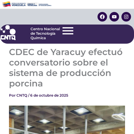
Ir
Centro Nacional
de Tecnología
al
F
Y
I
Química
contenido
a
o
n
c
u
s
e
t
t
Centro Nacional
b
u
a
de Tecnología
o
b
g
Química
o
e
r
k
a
CDEC de Yaracuy efectuó
m
conversatorio sobre el
sistema de producción
porcina
Por
CNTQ
/
6 de octubre de 2025