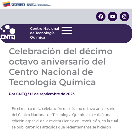
Ir
Centro Nacional
de Tecnología
al
F
Y
I
Química
contenido
a
o
n
c
u
s
e
t
t
Centro Nacional
b
u
a
de Tecnología
o
b
g
Química
o
e
r
k
a
Celebración del décimo
m
octavo aniversario del
Centro Nacional de
Tecnología Química
Por
CNTQ
/
12 de septiembre de 2023
En el marco de la celebración del décimo octavo aniversario
del Centro Nacional de Tecnología Química se realizó una
edición especial de la revista Ciencia en Revolución, en la cual
se publicaron los artículos que recientemente se hicieron