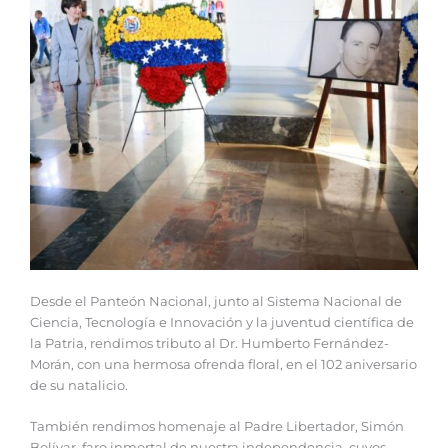
Desde el Panteón Nacional, junto al Sistema Nacional de
Ciencia, Tecnología e Innovación y la juventud científica de
la Patria, rendimos tributo al Dr. Humberto Fernández-
Morán, con una hermosa ofrenda floral, en el 102 aniversario
de su natalicio.
También rendimos homenaje al Padre Libertador, Simón
Bolívar, faro inmortal de nuestra independencia, cuyos