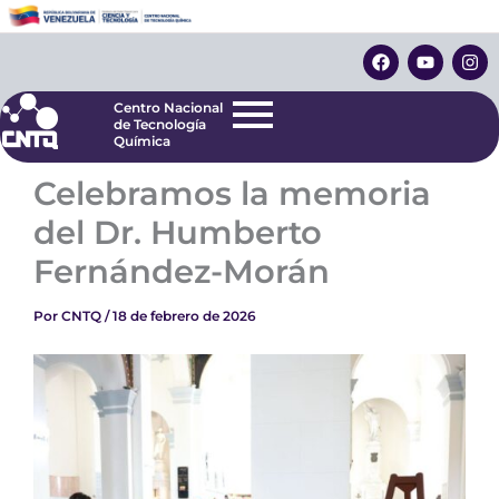
Ir
Centro Nacional
de Tecnología
al
F
Y
I
Química
contenido
a
o
n
c
u
s
e
t
t
Centro Nacional
b
u
a
de Tecnología
o
b
g
Química
o
e
r
k
a
Celebramos la memoria
m
del Dr. Humberto
Fernández-Morán
Por
CNTQ
/
18 de febrero de 2026