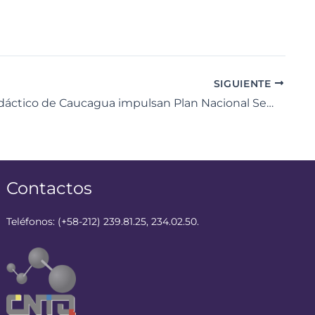
SIGUIENTE
Centro Didáctico de Caucagua impulsan Plan Nacional Semilleros Científicos
Contactos
Teléfonos: (+58-212) 239.81.25, 234.02.50.