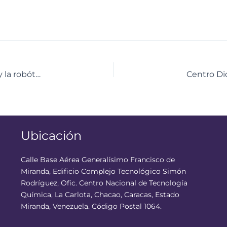
Jóvenes científicos exploran los secretos del agua y la robótica en emocionante ruta educativa
Ubicación
Calle Base Aérea Generalísimo Francisco de
Miranda, Edificio Complejo Tecnológico Simón
Rodríguez, Ofic. Centro Nacional de Tecnología
Química, La Carlota, Chacao, Caracas, Estado
Miranda, Venezuela. Código Postal 1064.