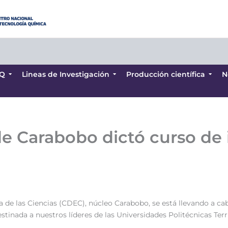
Q
Lineas de Investigación
Producción científica
N
Q
Lineas de Investigación
Producción científica
N
e Carabobo dictó curso de 
 de las Ciencias (CDEC), núcleo Carabobo, se está llevando a ca
tinada a nuestros líderes de las Universidades Politécnicas Terr