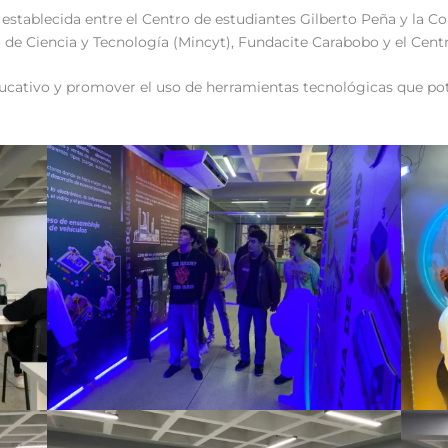
nza establecida entre el Centro de estudiantes Gilberto Peña y la
o de Ciencia y Tecnología (Mincyt), Fundacite Carabobo y el Cen
ducativo y promover el uso de herramientas tecnológicas que pote