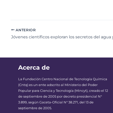
ANTERIOR
Acerca de
La Fundación Centro Nacional de Tecnología Química
(Cntq) es un ente adscrito al Ministerio del Poder
Popular para Ciencia y Tecnología (Mincyt), creado el 12
de septiembre de 2005 por decreto presidencial N°
3.899, según Gaceta-Oficial N° 38.271, del 13 de
septiembre de 2005.