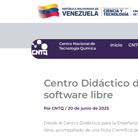
Ir
Centro Nacional de
Inicio
CNT
Tecnología Química
al
contenido
Centro Nacional de
Inicio
CNT
Tecnología Química
Centro Didáctico d
software libre
Por
CNTQ
/
20 de junio de 2025
Desde el Centro Didáctico para la Enseñanza
libre, acompañado de una Ruta Científica des