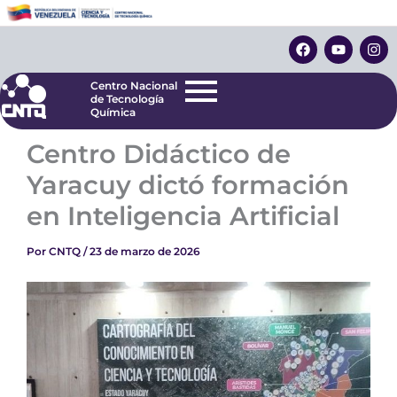
Ir
Centro Nacional
de Tecnología
al
F
Y
I
Química
contenido
a
o
n
c
u
s
e
t
t
Centro Nacional
b
u
a
de Tecnología
o
b
g
Química
o
e
r
k
a
Centro Didáctico de
m
Yaracuy dictó formación
en Inteligencia Artificial
Por
CNTQ
/
23 de marzo de 2026