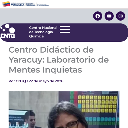
Ir
Centro Nacional
de Tecnología
al
F
Y
I
Química
contenido
a
o
n
c
u
s
e
t
t
Centro Nacional
b
u
a
de Tecnología
o
b
g
Química
o
e
r
k
a
Centro Didáctico de
m
Yaracuy: Laboratorio de
Mentes Inquietas
Por
CNTQ
/
22 de mayo de 2026