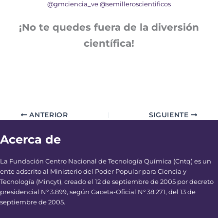
@gmciencia_ve
@semilleroscientificos
¡No te quedes fuera de la diversión
científica!
ANTERIOR
SIGUIENTE
Acerca de
La Fundación Centro Nacional de Tecnología Química (Cntq) es un
ente adscrito al Ministerio del Poder Popular para Ciencia y
Tecnología (Mincyt), creado el 12 de septiembre de 2005 por decreto
presidencial N° 3.899, según Gaceta-Oficial N° 38.271, del 13 de
septiembre de 2005.