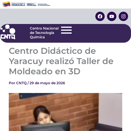
Ir
Centro Nacional
de Tecnología
al
F
Y
I
Química
contenido
a
o
n
c
u
s
e
t
t
Centro Nacional
b
u
a
de Tecnología
o
b
g
Química
o
e
r
k
a
Centro Didáctico de
m
Yaracuy realizó Taller de
Moldeado en 3D
Por
CNTQ
/
29 de mayo de 2026