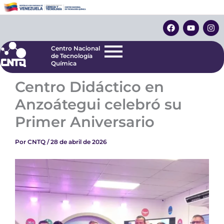
Ir
Centro Nacional
de Tecnología
al
F
Y
I
Química
contenido
a
o
n
c
u
s
e
t
t
Centro Nacional
b
u
a
de Tecnología
o
b
g
Química
o
e
r
k
a
Centro Didáctico en
m
Anzoátegui celebró su
Primer Aniversario
Por
CNTQ
/
28 de abril de 2026