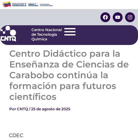
Ir
Centro Nacional
de Tecnología
al
F
Y
I
Química
contenido
a
o
n
c
u
s
e
t
t
Centro Nacional
b
u
a
de Tecnología
o
b
g
Química
o
e
r
k
a
Centro Didáctico para la
m
Enseñanza de Ciencias de
Carabobo continúa la
formación para futuros
científicos
Por
CNTQ
/
25 de agosto de 2025
CDEC