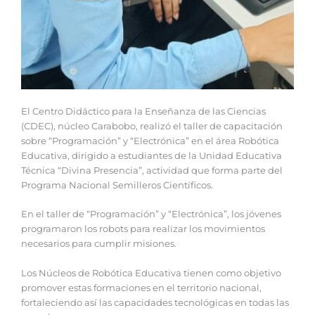
El Centro Didáctico para la Enseñanza de las Ciencias
(CDEC), núcleo Carabobo, realizó el taller de capacitación
sobre “Programación” y “Electrónica” en el área Robótica
Educativa, dirigido a estudiantes de la Unidad Educativa
Técnica “Divina Presencia”, actividad que forma parte del
Programa Nacional Semilleros Científicos.
En el taller de “Programación” y “Electrónica”, los jóvenes
programaron los robots para realizar los movimientos
necesarios para cumplir misiones.
Los Núcleos de Robótica Educativa tienen como objetivo
promover estas formaciones en el territorio nacional,
fortaleciendo así las capacidades tecnológicas en todas las