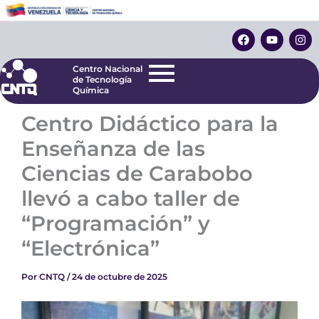
Ir
Centro Nacional
de Tecnología
al
F
Y
I
Química
contenido
a
o
n
c
u
s
e
t
t
Centro Nacional
b
u
a
de Tecnología
o
b
g
Química
o
e
r
k
a
Centro Didáctico para la
m
Enseñanza de las
Ciencias de Carabobo
llevó a cabo taller de
“Programación” y
“Electrónica”
Por
CNTQ
/
24 de octubre de 2025