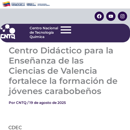
Ir
Centro Nacional
de Tecnología
al
F
Y
I
Química
contenido
a
o
n
c
u
s
e
t
t
Centro Nacional
b
u
a
de Tecnología
o
b
g
Química
o
e
r
k
a
Centro Didáctico para la
m
Enseñanza de las
Ciencias de Valencia
fortalece la formación de
jóvenes carabobeños
Por
CNTQ
/
19 de agosto de 2025
CDEC