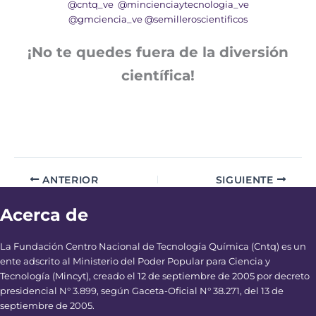
@cntq_ve
@mincienciaytecnologia_ve
@gmciencia_ve
@semilleroscientificos
¡No te quedes fuera de la diversión
científica!
ANTERIOR
SIGUIENTE
Acerca de
La Fundación Centro Nacional de Tecnología Química (Cntq) es un
ente adscrito al Ministerio del Poder Popular para Ciencia y
Tecnología (Mincyt), creado el 12 de septiembre de 2005 por decreto
presidencial N° 3.899, según Gaceta-Oficial N° 38.271, del 13 de
septiembre de 2005.