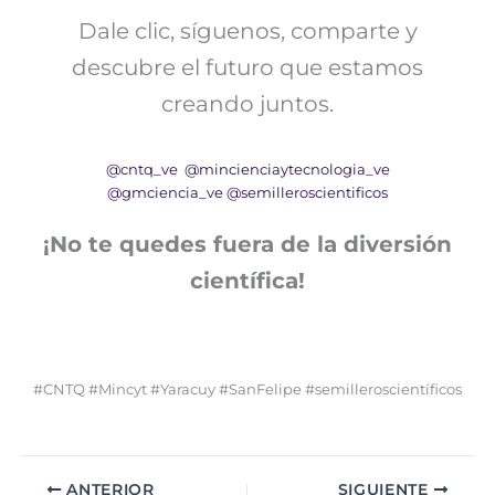
Dale clic, síguenos, comparte y
descubre el futuro que estamos
creando juntos.
@cntq_ve
@mincienciaytecnologia_ve
@gmciencia_ve
@semilleroscientificos
¡No te quedes fuera de la diversión
científica!
#CNTQ #Mincyt #Yaracuy #SanFelipe #semilleroscientíficos
ANTERIOR
SIGUIENTE