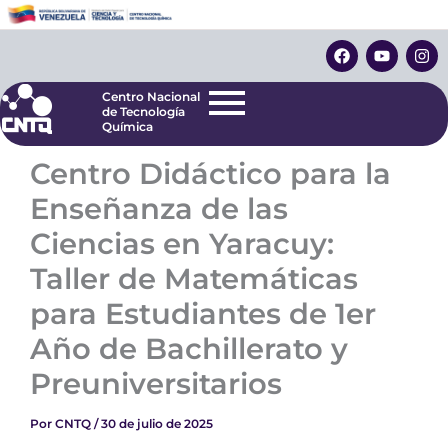
Ir
Centro Nacional
de Tecnología
al
F
Y
I
Química
contenido
a
o
n
c
u
s
e
t
t
Centro Nacional
b
u
a
de Tecnología
o
b
g
Química
o
e
r
k
a
Centro Didáctico para la
m
Enseñanza de las
Ciencias en Yaracuy:
Taller de Matemáticas
para Estudiantes de 1er
Año de Bachillerato y
Preuniversitarios
Por
CNTQ
/
30 de julio de 2025