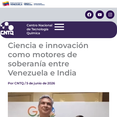
Ir
Centro Nacional
de Tecnología
al
F
Y
I
Química
contenido
a
o
n
c
u
s
e
t
t
Centro Nacional
b
u
a
de Tecnología
o
b
g
Química
o
e
r
k
a
Ciencia e innovación
m
como motores de
soberanía entre
Venezuela e India
Por
CNTQ
/
5 de junio de 2026