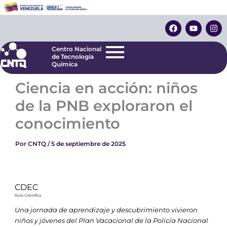
Ir
Centro Nacional
de Tecnología
al
F
Y
I
Química
contenido
a
o
n
c
u
s
e
t
t
Centro Nacional
b
u
a
de Tecnología
o
b
g
Química
o
e
r
k
a
Ciencia en acción: niños
m
de la PNB exploraron el
conocimiento
Por
CNTQ
/
5 de septiembre de 2025
CDEC
Ruta Científica
Una jornada de aprendizaje y descubrimiento vivieron
niños y jóvenes del Plan Vacacional de la Policía Nacional