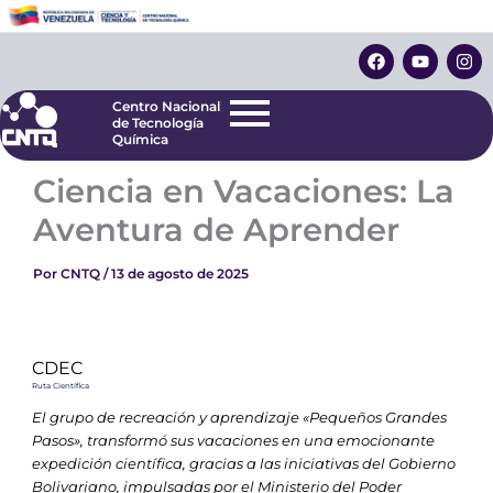
Ir
Centro Nacional
de Tecnología
al
F
Y
I
Química
contenido
a
o
n
c
u
s
e
t
t
Centro Nacional
b
u
a
de Tecnología
o
b
g
Química
o
e
r
k
a
Ciencia en Vacaciones: La
m
Aventura de Aprender
Por
CNTQ
/
13 de agosto de 2025
CDEC
Ruta Científica
El grupo de recreación y aprendizaje «Pequeños Grandes
Pasos», transformó sus vacaciones en una emocionante
expedición científica, gracias a las iniciativas del Gobierno
Bolivariano, impulsadas por el Ministerio del Poder