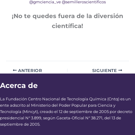
@gmciencia_ve
@semilleroscientificos
¡No te quedes fuera de la diversión
científica!
ANTERIOR
SIGUIENTE
Acerca de
La Fundación Centro Nacional de Tecnología Química (Cntq) es un
ente adscrito al Ministerio del Poder Popular para Ciencia y
Tecnología (Mincyt), creado el 12 de septiembre de 2005 por decreto
presidencial N° 3.899, según Gaceta-Oficial N° 38.271, del 13 de
septiembre de 2005.