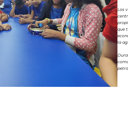
Los 
centr
propi
que t
econo
la ag
Duran
como
petro