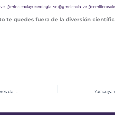
_ve
@mincienciaytecnologia_ve
@gmciencia_ve
@semilleroscie
No te quedes fuera de la diversión científic
De los circuitos virtuales a la práctica real: Facilitadores de Infocentro se certifican en electrónica