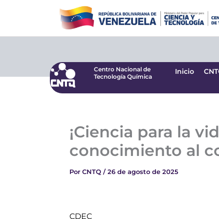
Ir
Centro Nacional de
Inicio
CNT
Tecnología Química
al
contenido
Centro Nacional de
Inicio
CNT
Tecnología Química
¡Ciencia para la v
conocimiento al c
Por
CNTQ
/
26 de agosto de 2025
CDEC