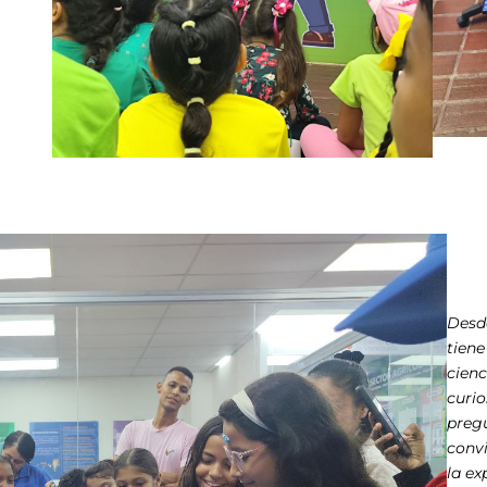
Desde
tiene
cienc
curio
preg
convi
la ex