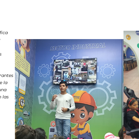
fica
a
s
grantes
e la
una
 las