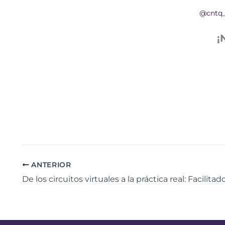
@cntq
¡
ANTERIOR