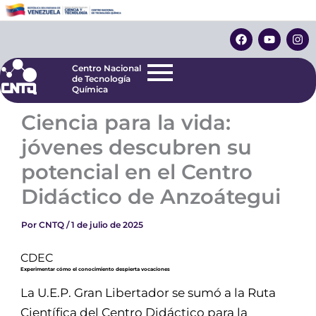
Ir
Centro Nacional
de Tecnología
al
F
Y
I
Química
contenido
a
o
n
c
u
s
e
t
t
Centro Nacional
b
u
a
de Tecnología
o
b
g
Química
o
e
r
k
a
Ciencia para la vida:
m
jóvenes descubren su
potencial en el Centro
Didáctico de Anzoátegui
Por
CNTQ
/
1 de julio de 2025
CDEC
Experimentar cómo el conocimiento despierta vocaciones
La U.E.P. Gran Libertador se sumó a la Ruta
Científica del Centro Didáctico para la