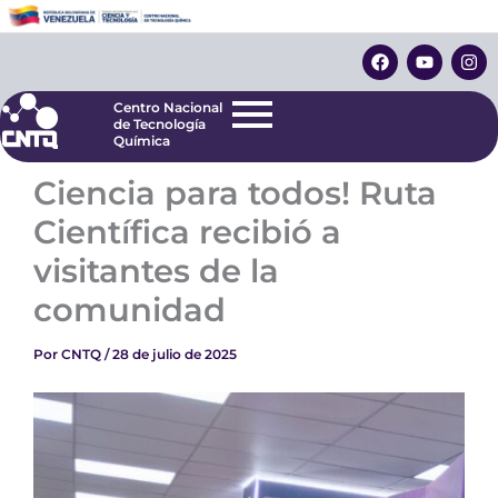
Ir
Centro Nacional
de Tecnología
al
F
Y
I
Química
contenido
a
o
n
c
u
s
e
t
t
Centro Nacional
b
u
a
de Tecnología
o
b
g
Química
o
e
r
k
a
Ciencia para todos! Ruta
m
Científica recibió a
visitantes de la
comunidad
Por
CNTQ
/
28 de julio de 2025