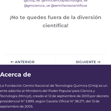
@cntq_ve
@mincienciaytecnologia_ve
@gmciencia_ve
@semilleroscientificos
¡No te quedes fuera de la diversión
científica!
ANTERIOR
SIGUIENTE
Acerca de
La Fundación Centro Nacional de Tecnología Química (Cntq) es un
ente adscrito al Ministerio del Poder Popular para Ciencia y
Tecnología (Mincyt), creado el 12 de septiembre de 2005 por decreto
presidencial N° 3.899, según Gaceta-Oficial N° 38.271, del 13 de
septiembre de 2005.