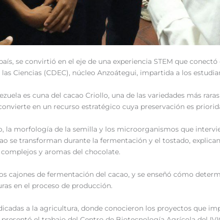
país, se convirtió en el eje de una experiencia STEM que conectó
 las Ciencias (CDEC), núcleo Anzoátegui, impartida a los estudi
enezuela es cuna del cacao Criollo, una de las variedades más ra
 convierte en un recurso estratégico cuya preservación es priorid
to, la morfología de la semilla y los microorganismos que interv
 se transforman durante la fermentación y el tostado, explican
s complejos y aromas del chocolate.
e los cajones de fermentación del cacao, y se enseñó cómo determ
uras en el proceso de producción.
edicadas a la agricultura, donde conocieron los proyectos que im
se presentó el trabajo del Centro de Biotecnología Agrícola del IV