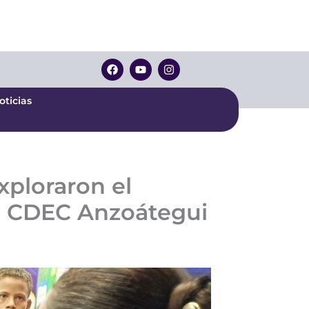
oticias
F
Y
I
a
o
n
c
u
s
e
t
t
oticias
b
u
a
o
b
g
o
e
r
k
a
m
xploraron el
l CDEC Anzoátegui