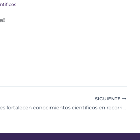
ntificos
a!
SIGUIENTE
Estudiantes fortalecen conocimientos científicos en recorrido práctico por el CDEC Anzoátegui