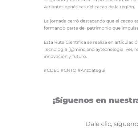
variantes genéticas del cacao de la región.
‎La jornada cerró destacando que el cacao e
formando parte del patrimonio que impulsa e
‎Esta Ruta Científica se realiza en articula
Tecnología (@mincienciaytecnologia_ve), r
innovación y futuro.
#CDEC #CNTQ #Anzoátegui
¡Síguenos en nuestra
Dale clic, sígue