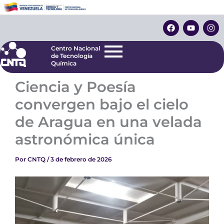
Ir
Centro Nacional
de Tecnología
al
F
Y
I
Química
contenido
a
o
n
c
u
s
e
t
t
Centro Nacional
b
u
a
de Tecnología
o
b
g
Química
o
e
r
k
a
Ciencia y Poesía
m
convergen bajo el cielo
de Aragua en una velada
astronómica única
Por
CNTQ
/
3 de febrero de 2026