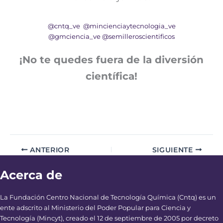
@cntq_ve
@mincienciaytecnologia_ve
@gmciencia_ve
@semilleroscientificos
¡No te quedes fuera de la diversión
científica!
ANTERIOR
SIGUIENTE
Acerca de
La Fundación Centro Nacional de Tecnología Química (Cntq) es un
ente adscrito al Ministerio del Poder Popular para Ciencia y
Tecnología (Mincyt), creado el 12 de septiembre de 2005 por decreto