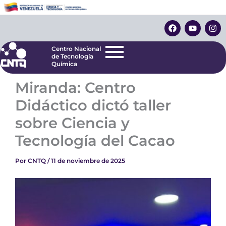
Ir
Centro Nacional
de Tecnología
al
F
Y
I
Química
contenido
a
o
n
c
u
s
e
t
t
Centro Nacional
b
u
a
de Tecnología
o
b
g
Química
o
e
r
k
a
Miranda: Centro
m
Didáctico dictó taller
sobre Ciencia y
Tecnología del Cacao
Por
CNTQ
/
11 de noviembre de 2025