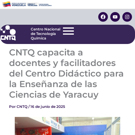
Ir
Centro Nacional
de Tecnología
al
F
Y
I
Química
contenido
a
o
n
c
u
s
e
t
t
Centro Nacional
b
u
a
de Tecnología
o
b
g
Química
o
e
r
k
a
CNTQ capacita a
m
docentes y facilitadores
del Centro Didáctico para
la Enseñanza de las
Ciencias de Yaracuy
Por
CNTQ
/
16 de junio de 2025