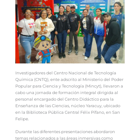
Investigadores del Centro Nacional de Tecnología
Química (CNTQ), ente adscrito al Ministerio del Poder
Popular para Ciencia y Tecnología (Mincyt), llevaron a
cabo una jornada de formación integral dirigida al
personal encargado del Centro Didáctico para la
Enseñanza de las Ciencias, núcleo Yaracuy, ubicado
en la Biblioteca Pública Central Félix Pífano, en San
Felipe.
Durante las diferentes presentaciones abordaron
temas relacionados a las áreas inmersivas como