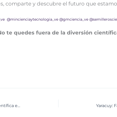
nos, comparte y descubre el futuro que estamo
_ve
@mincienciaytecnologia_ve
@gmciencia_ve
@semilleroscie
No te quedes fuera de la diversión científic
Estudiantes de San Felipe participaron en Ruta Científica en el Centro Didáctico de Yaracuy