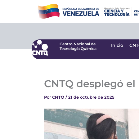
Ir
Centro Nacional de
Inicio
CNT
Tecnología Química
al
contenido
Centro Nacional de
Inicio
CNT
Tecnología Química
CNTQ desplegó el 
Por
CNTQ
/
21 de octubre de 2025