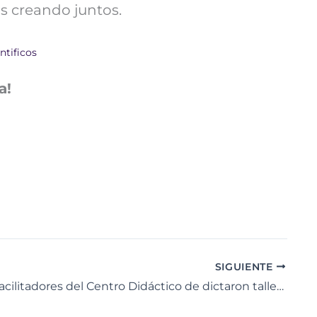
s creando juntos.
ntificos
a!
SIGUIENTE
Yaracuy: Facilitadores del Centro Didáctico de dictaron talleres de ciencia en los municipios Urachiche y Veroes