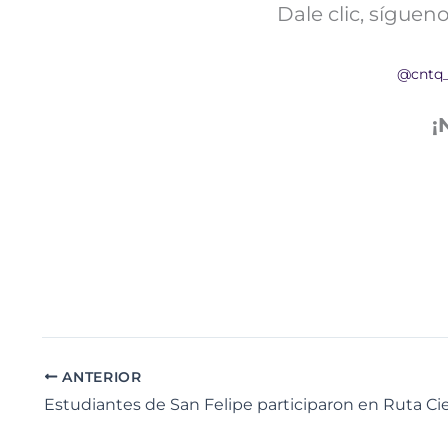
Dale clic, sígue
@cntq
¡
ANTERIOR