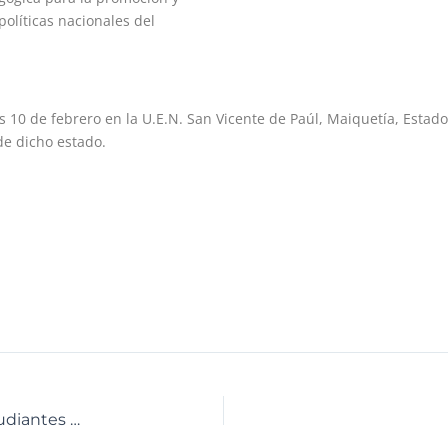
 políticas nacionales del
s 10 de febrero en la U.E.N. San Vicente de Paúl, Maiquetía, Estado
de dicho estado.
CNTQ realiza demostración de experimentos a estudiantes de la U.E.D.B José Gregorio Hernández