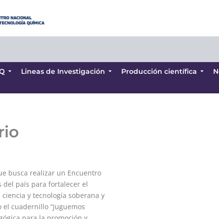
Q
Lineas de Investigación
Producción científica
N
Q
Lineas de Investigación
Producción científica
N
rio
que busca realizar un Encuentro
 del país para fortalecer el
ciencia y tecnología soberana y
 el cuadernillo “Juguemos
gógica para la promoción y