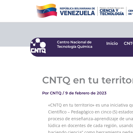
Ir
Centro Nacional de
Inicio
CNT
Tecnología Química
al
contenido
Centro Nacional de
Inicio
CNT
Tecnología Química
CNTQ en tu territo
Por
CNTQ
/
9 de febrero de 2023
«CNTQ en tu territorio» es una iniciativa 
Científico – Pedagógico en cinco (5) estados
proceso de enseñanza‑aprendizaje de una 
lúdica en docentes de cada región, usando
haciendo ciencia” como herramienta peda