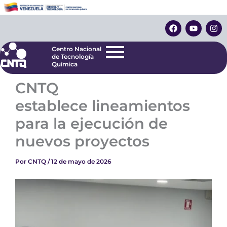
Ir
Centro Nacional
de Tecnología
al
F
Y
I
Química
contenido
a
o
n
c
u
s
e
t
t
Centro Nacional
b
u
a
de Tecnología
o
b
g
Química
o
e
r
k
a
CNTQ
m
establece lineamientos
para la ejecución de
nuevos proyectos
Por
CNTQ
/
12 de mayo de 2026