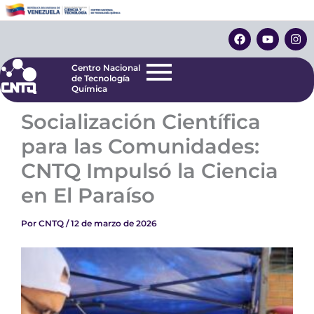
Ir
Centro Nacional
de Tecnología
al
F
Y
I
Química
contenido
a
o
n
c
u
s
e
t
t
Centro Nacional
b
u
a
de Tecnología
o
b
g
Química
o
e
r
k
a
Socialización Científica
m
para las Comunidades:
CNTQ Impulsó la Ciencia
en El Paraíso
Por
CNTQ
/
12 de marzo de 2026