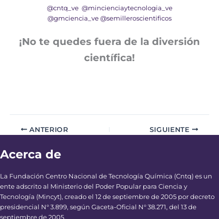
@cntq_ve
@mincienciaytecnologia_ve
@gmciencia_ve
@semilleroscientificos
¡No te quedes fuera de la diversión
científica!
ANTERIOR
SIGUIENTE
Acerca de
La Fundación Centro Nacional de Tecnología Química (Cntq) es un
ente adscrito al Ministerio del Poder Popular para Ciencia y
Tecnología (Mincyt), creado el 12 de septiembre de 2005 por decreto
presidencial N° 3.899, según Gaceta-Oficial N° 38.271, del 13 de
septiembre de 2005.