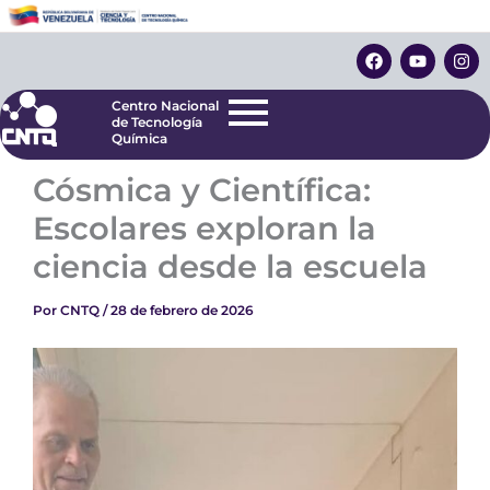
Ir
Centro Nacional
de Tecnología
al
F
Y
I
Química
contenido
a
o
n
c
u
s
e
t
t
Centro Nacional
b
u
a
de Tecnología
o
b
g
Química
o
e
r
k
a
Cósmica y Científica:
m
Escolares exploran la
ciencia desde la escuela
Por
CNTQ
/
28 de febrero de 2026