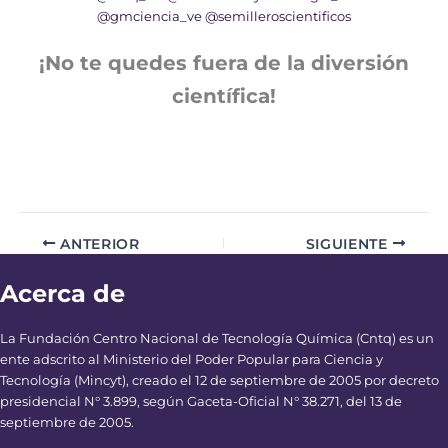
@gmciencia_ve
@semilleroscientificos
¡No te quedes fuera de la diversión
científica!
ANTERIOR
SIGUIENTE
Acerca de
La Fundación Centro Nacional de Tecnología Química (Cntq) es un
ente adscrito al Ministerio del Poder Popular para Ciencia y
Tecnología (Mincyt), creado el 12 de septiembre de 2005 por decreto
presidencial N° 3.899, según Gaceta-Oficial N° 38.271, del 13 de
septiembre de 2005.