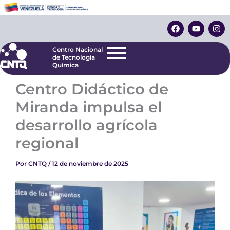
Ir
Centro Nacional
de Tecnología
al
F
Y
I
Química
contenido
a
o
n
c
u
s
e
t
t
Centro Nacional
b
u
a
de Tecnología
o
b
g
Química
o
e
r
k
a
Centro Didáctico de
m
Miranda impulsa el
desarrollo agrícola
regional
Por
CNTQ
/
12 de noviembre de 2025